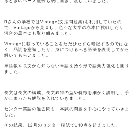
るときのペース配分も紙に書き、渡していました。
Rさんの学校ではVintage(文法問題集)を利用していたの
で、Vintageから見直し、色々な大学の赤本に挑戦したり、
河合の黒本にも取り組みました。
Vintageに載っていることをただひたすら暗記するのではな
く、品詞を意識したり、身につけるべき語法を説明してから
解いてもらいました。
単語帳や長文から知らない単語を拾う形で語彙力強化も図り
ました。
長文は長文の構成、長文独特の型や特徴を細かく説明し、手
が止まったら解説を入れていきました。
センター英語の過去問も、本試の問題を中心にやっていきま
した。
その結果、12月のセンター模試で140点を超えました。