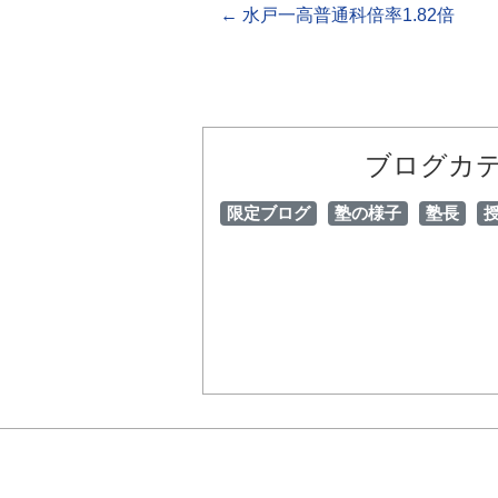
←
水戸一高普通科倍率1.82倍
ブログカ
限定ブログ
塾の様子
塾長