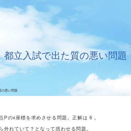
都立入試で出た質の悪い問題
質の悪い問題
Pのx座標を求めさせる問題。正解は 6 。
ら外れていて？となって惑わせる問題。