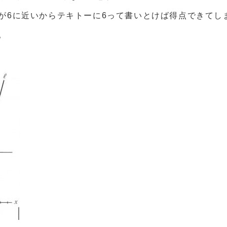
が6に近いからテキトーに6って書いとけば得点できてし
。