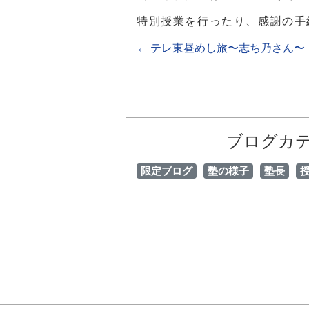
特別授業を行ったり、感謝の手
←
テレ東昼めし旅〜志ち乃さん〜
ブログカ
限定ブログ
塾の様子
塾長