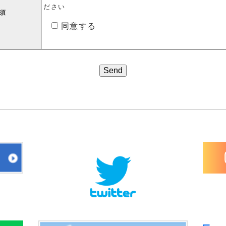
ださい
須
同意する