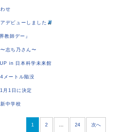
合わせ
ェアデビューしました
世界教師デー』
旅〜志ち乃さん〜
k!CUP in 日本科学未来館
4メートル陥没
11月1日に決定
に新中学校
1
2
…
24
次へ