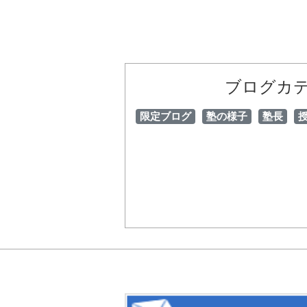
ブログカ
限定ブログ
塾の様子
塾長