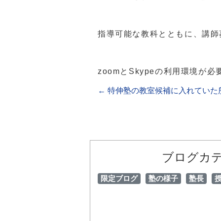
指導可能な教科とともに、講師
zoomとSkypeの利用環境が
←
特伸塾の教室候補に入れていた
ブログカ
限定ブログ
塾の様子
塾長