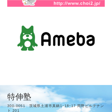
特伸塾
300-0051 茨城県土浦市真鍋1ｰ18ｰ17 岡野ビルテナン
ト 201