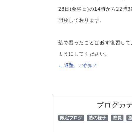
28日(金曜日)の14時から22時
開校しております。
塾で習ったことは必ず復習して
ようにしてください。
←
適塾、ご存知？
ブログカ
限定ブログ
塾の様子
塾長